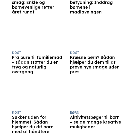
smag: Enkle og
betydning: Inddrag
børnevenlige retter
børnene i
året rundt
madlavningen
KOST
KOST
Fra puré til familiemad
Kræsne børn? Sådan
– sådan støtter du en
hjælper du dem til at
tryg og naturlig
prøve nye smage uden
overgang
pres
KOST
BØRN
Sukker uden for
Aktivitetsbøger til børn
hjemmet: Sådan
– se de mange kreative
hjælper du dit barn
muligheder
med at håndtere