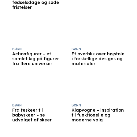
fødselsdage og søde
fristelser
BØRN
BØRN
Actionfigurer – et
Et overblik over højstole
samlet kig på figurer
i forskellige designs og
fra flere universer
materialer
BØRN
BØRN
Fra teskeer til
Klapvogne – inspiration
babyskeer – se
til funktionelle og
udvalget af skeer
moderne valg