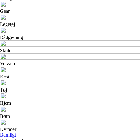
Gear
Legetøj
Rådgivning
Skole
Velvære
Kost
Tøj
Hjem
Børn
Kvinder
Barnligt