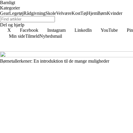
Barnligt
Kategorier
Gear
Legetøj
Rådgivning
Skole
Velvære
Kost
Tøj
Hjem
Børn
Kvinder
Del og hjælp
X
Facebook
Instagram
LinkedIn
YouTube
Pin
Min side
Tilmeld
Nyhedsmail
Børnetallerkener: En introduktion til de mange muligheder